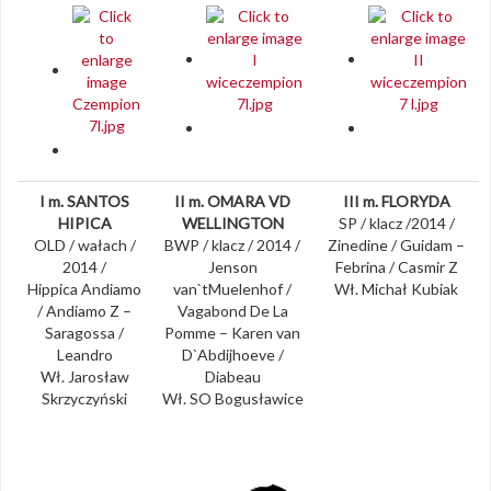
I m. SANTOS
II m. OMARA VD
III m. FLORYDA
HIPICA
WELLINGTON
SP / klacz /2014 /
OLD / wałach /
BWP / klacz / 2014 /
Zinedine / Guidam –
2014 /
Jenson
Febrina / Casmir Z
Hippica Andiamo
van`tMuelenhof /
Wł. Michał Kubiak
/ Andiamo Z –
Vagabond De La
Saragossa /
Pomme – Karen van
Leandro
D`Abdijhoeve /
Wł. Jarosław
Diabeau
Skrzyczyński
Wł. SO Bogusławice