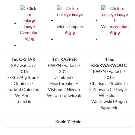
I m. O-STAR
II m. KASPER
III m.
SP / wałach /
KWPN / wałach /
KREKWAKWOU C
2015
2015
KWPN / wałach /
E-Star/Big Star –
Zambesi /
2015
Oquirinia /
Heartbreaker –
Charisma / Stakkato
Turbud Quirinius
Vishnoe / Niveau
– Zonwina C / Regilio
Wł Anna
Wł. Jan Ludwiczak
Wł. Łukasz
Trzeciak
Wasilewski i Bogna
Sąsiadek
Konie 7 letnie