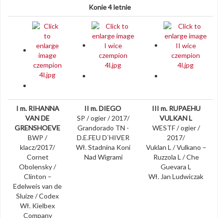
Konie 4 letnie
I m. RIHANNA
II m. DIEGO
III m. RUPAEHU
VAN DE
SP / ogier / 2017/
VULKAN L
GRENSHOEVE
Grandorado TN -
WESTF / ogier /
BWP /
D.E.FEU D`HIVER
2017/
klacz/2017/
Wł. Stadnina Koni
Vuklan L / Vulkano –
Cornet
Nad Wigrami
Ruzzola L / Che
Obolensky /
Guevara L
Clinton –
Wł. Jan Ludwiczak
Edelweis van de
Sluize / Codex
Wł. Kielbex
Company