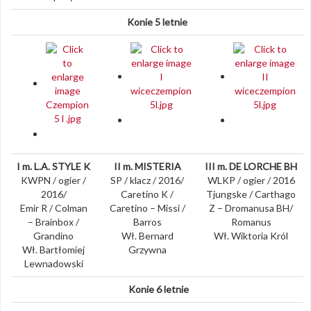
Konie 5 letnie
I m. L.A. STYLE K
II m. MISTERIA
III m. DE LORCHE BH
KWPN / ogier /
SP / klacz / 2016/
WLKP / ogier / 2016
2016/
Caretino K /
Tjungske / Carthago
Emir R / Colman
Caretino – Missi /
Z – Dromanusa BH/
– Brainbox /
Barros
Romanus
Grandino
Wł. Bernard
Wł. Wiktoria Król
Wł. Bartłomiej
Grzywna
Lewnadowski
Konie 6 letnie