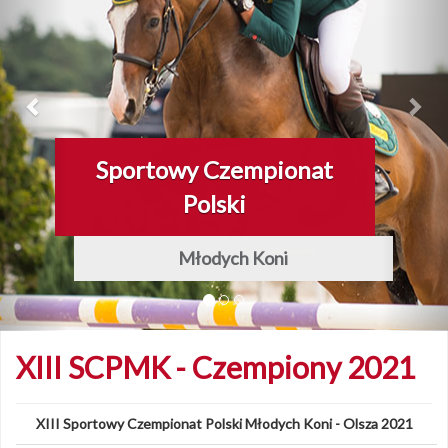
Sportowy Czempionat
Najlepsze Młode Konie
Polski
Młodych Koni
XIII SCPMK - Czempiony 2021
XIII Sportowy Czempionat Polski Młodych Koni - Olsza 2021