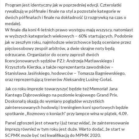
Program jest identyczny jak w poprzedniej edycji. Czterolatki
rywalizują w półfinale i finale na styl a pozostałe kategorie w
dwóch półfinałach i finale na dokładność (z rozgrywką na czas o
medale).
W finale dla koni 4-letnich prawo występu mają wszyscy, natomiast
w wyższych kategoriach wiekowych – 60% startujących. Podobnie
jak w zeszłym roku, najmłodsze wierzchowce będą oceniane przez
pięcioosobowy zespół arbitrów, a dwie skrajne noty będą
odrzucane. Organizator do oceny zaprosił dwóch
licencjonowanych sędziów PZJ: Andrzeja Matławskiego i
Krzysztofa Kierzka, a także reprezentanta zawodników –
Stanisława Jasińskiego, hodowców – Tomasza Bagniewskiego,
oraz reprezentującą trenerów Aleksandrę Lusinę-Gołaś.
Jak co roku imprezie towarzyszyć będzie też Memoriał Jana
Kantego Dąbrowskiego na poziomie krajowego Grand Prix.
Doskonałą okazją do wymiany poglądów wszystkich
zainteresowanych hodowlą i treningiem koni sportowych będzie
spotkanie „Rozmowy o koniach” przy lampce wina w piątek, 4.09.
Panel zgłoszeń jest otwarty i już teraz widać, że zainteresowanie
imprezą również w tym roku jest duże. Warto dodać, że start w
SCPMK może być też kwalifikacją do MPMK 2020.