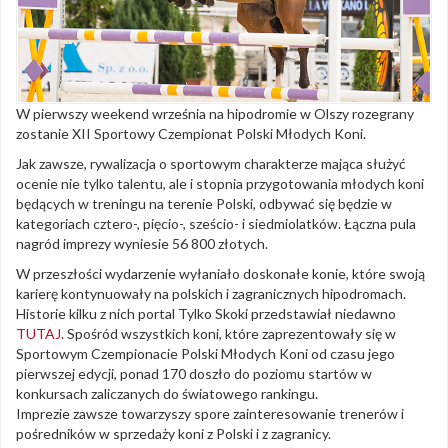
W pierwszy weekend września na hipodromie w Olszy rozegrany
zostanie XII Sportowy Czempionat Polski Młodych Koni.
Jak zawsze, rywalizacja o sportowym charakterze mająca służyć
ocenie nie tylko talentu, ale i stopnia przygotowania młodych koni
będących w treningu na terenie Polski, odbywać się będzie w
kategoriach cztero-, pięcio-, sześcio- i siedmiolatków. Łączna pula
nagród imprezy wyniesie 56 800 złotych.
W przeszłości wydarzenie wyłaniało doskonałe konie, które swoją
karierę kontynuowały na polskich i zagranicznych hipodromach.
Historie kilku z nich portal Tylko Skoki przedstawiał niedawno
TUTAJ
. Spośród wszystkich koni, które zaprezentowały się w
Sportowym Czempionacie Polski Młodych Koni od czasu jego
pierwszej edycji, ponad 170 doszło do poziomu startów w
konkursach zaliczanych do światowego rankingu.
Imprezie zawsze towarzyszy spore zainteresowanie trenerów i
pośredników w sprzedaży koni z Polski i z zagranicy.