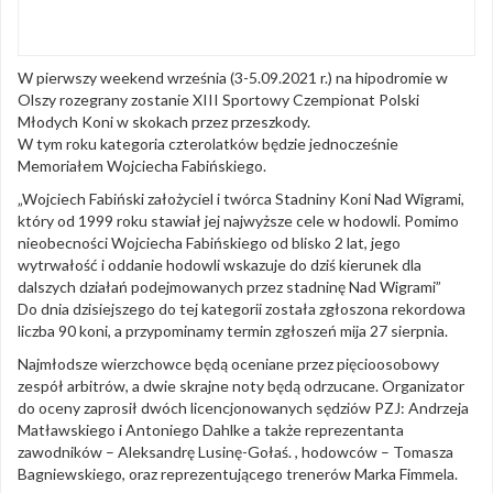
W pierwszy weekend września (3-5.09.2021 r.) na hipodromie w
Olszy rozegrany zostanie XIII Sportowy Czempionat Polski
Młodych Koni w skokach przez przeszkody.
W tym roku kategoria czterolatków będzie jednocześnie
Memoriałem Wojciecha Fabińskiego.
„Wojciech Fabiński założyciel i twórca Stadniny Koni Nad Wigrami,
który od 1999 roku stawiał jej najwyższe cele w hodowli. Pomimo
nieobecności Wojciecha Fabińskiego od blisko 2 lat, jego
wytrwałość i oddanie hodowli wskazuje do dziś kierunek dla
dalszych działań podejmowanych przez stadninę Nad Wigrami”
Do dnia dzisiejszego do tej kategorii została zgłoszona rekordowa
liczba 90 koni, a przypominamy termin zgłoszeń mija 27 sierpnia.
Najmłodsze wierzchowce będą oceniane przez pięcioosobowy
zespół arbitrów, a dwie skrajne noty będą odrzucane. Organizator
do oceny zaprosił dwóch licencjonowanych sędziów PZJ: Andrzeja
Matławskiego i Antoniego Dahlke a także reprezentanta
zawodników – Aleksandrę Lusinę-Gołaś. , hodowców – Tomasza
Bagniewskiego, oraz reprezentującego trenerów Marka Fimmela.