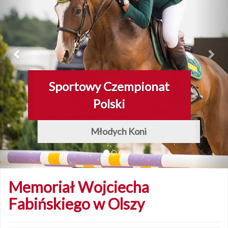
Najlepsze Młode Konie
w skokach przez przeszkody
Memoriał Wojciecha
Fabińskiego w Olszy